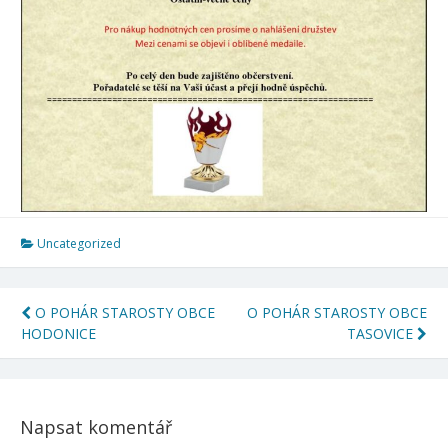
Uncategorized
Navigace
O POHÁR STAROSTY OBCE
O POHÁR STAROSTY OBCE
HODONICE
TASOVICE
pro
příspěvek
Napsat komentář